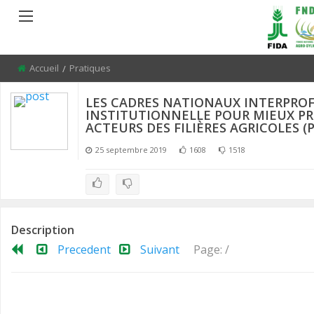
BACK
Accueil
Current:
Pratiques
PRÉSENTATION
LES CADRES NATIONAUX INTERPROFE
INSTITUTIONNELLE POUR MIEUX PR
POURQUOI LE PROJET
ACTEURS DES FILIÈRES AGRICOLES (
25 septembre 2019
1608
1518
LE PORTEUR DU PROJET
LA NATURE DU PROJET
BUT, OBJECTIF ET RÉSULTATS
Description
POURQUOI LA PLATEFORME
Precedent
Suivant
Page:
/